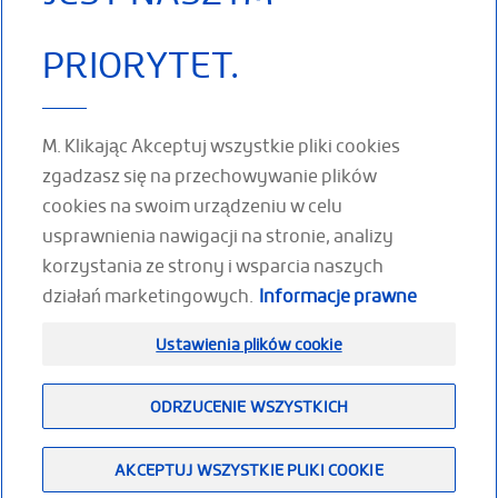
Stronicowanie
Strona
Bieżąca
Strona
Strona
…
3
4
5
6
…
Poprzednia
‹
Następ
Next
PRIORYTET.
strona
strona
Previous
strona
›
M. Klikając Akceptuj wszystkie pliki cookies
zgadzasz się na przechowywanie plików
cookies na swoim urządzeniu w celu
ŚLEDŹ NAS W SIECIACH
usprawnienia nawigacji na stronie, analizy
SPOŁECZNOŚCIOWYCH
korzystania ze strony i wsparcia naszych
działań marketingowych.
Informacje prawne
Facebook
Youtube
LinkedIn
Ustawienia plików cookie
Footer
ODRZUCENIE WSZYSTKICH
(PL)
Przestrzeń dla partnerów
Plan witryny
Informacje prawne
Dołącz do nas
AKCEPTUJ WSZYSTKIE PLIKI COOKIE
Kontakt z naszą firmą
thuasne.com