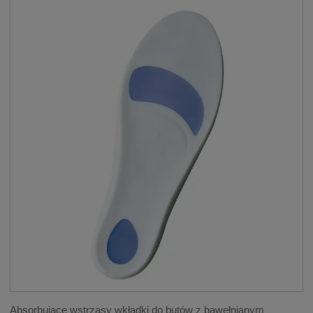
Absorbujące wstrząsy wkładki do butów z bawełnianym