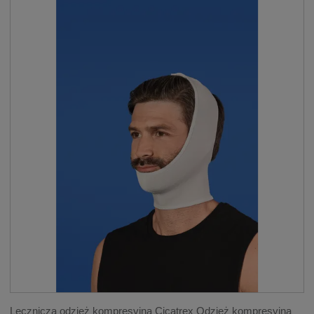
Lecznicza odzież kompresyjna Cicatrex Odzież kompresyjna