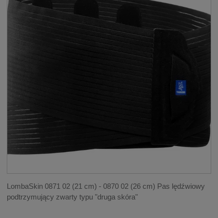
LombaSkin 0871 02 (21 cm) - 0870 02 (26 cm) Pas lędźwiowy
podtrzymujący zwarty typu "druga skóra"