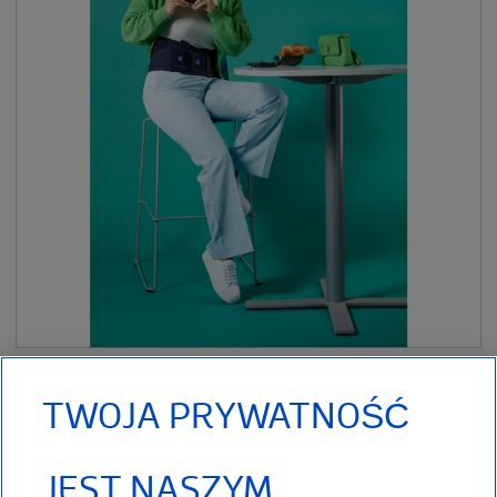
Lombatech® Orteza lędźwiowo - krzyżowa Orteza łagodzi ból w
TWOJA PRYWATNOŚĆ
dolnej części pleców, wspierając
JEST NASZYM