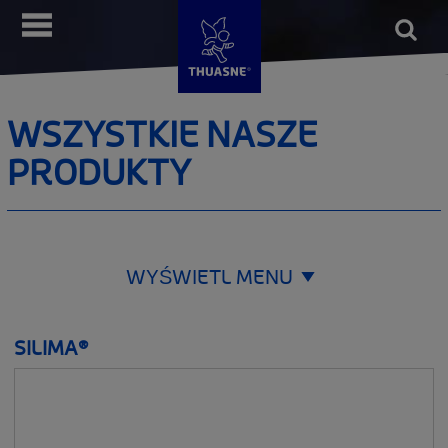
Przejdź
Open
Menu
do
form
Wyszu
treści
WSZYSTKIE NASZE
PRODUKTY
WYŚWIETL MENU
CZĘŚCI CIAŁA
SILIMA®
__SHOW
WEDŁUG DOLEGLIWOŚCI
__SHOW