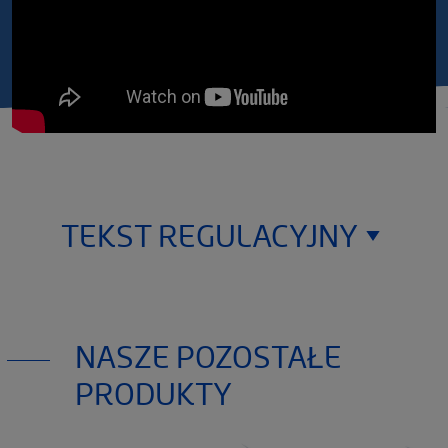
TEKST REGULACYJNY
Thuasne
120, rue Marius Aufan 92300 Levallois-
NASZE POZOSTAŁE
Perret
France
PRODUKTY
Produkty medyczne wymienione w tym dokumencie są
oznaczone znakiem CE zgodnie z Rozporządzeniem
2017/45 w sprawie wyrobów medycznych. Zapoznaj się