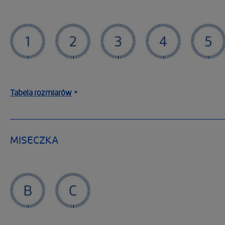
Tabela rozmiarów
Size SILSOFLIGCO
MISECZKA