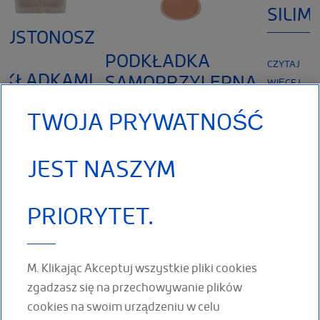
SILIM
IUSTONOSZ
PODKŁADKA
CZYTAJ
KŁADKAMI
SAMOPRZYLEPNA
WIĘCEJ
OBIDERM®
SILIMA® DIRECT
TWOJA PRYWATNOŚĆ
iskowy biustonosz
CZYTAJ WIĘCEJ
JEST NASZYM
mfatyczny z
ładkami Mobiderm®
iskowy biustonosz
PRIORYTET.
mfatyczny z
ładkami
YTAJ WIĘCEJ
M. Klikając Akceptuj wszystkie pliki cookies
zgadzasz się na przechowywanie plików
cookies na swoim urządzeniu w celu
ŚLEDŹ NAS W SIECIACH