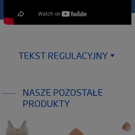
TEKST REGULACYJNY
Thuasne Deutschland GmbH
Im Steinkamp 12,
NASZE POZOSTAŁE
D-30938 Burgwedel
Germany
PRODUKTY
Produkty medyczne wymienione w tym dokumencie są
oznaczone znakiem CE zgodnie z Rozporządzeniem
2017/45 w sprawie wyrobów medycznych. Zapoznaj się
uważnie z instrukcją obsugi przed użyciem produktu.