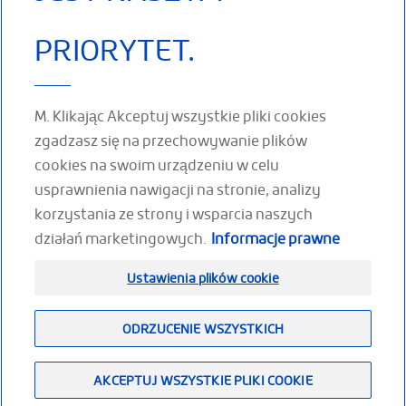
paskami i regulacją
uchwyty do
trolą zgięcia /
PRIORYTET.
zakładania • Łatwe
CZYTAJ WIĘCEJ
prostu
zakładanie
aściwości/sposób
CZYTAJ WIĘCEJ
YTAJ WIĘCEJ
M. Klikając Akceptuj wszystkie pliki cookies
zgadzasz się na przechowywanie plików
cookies na swoim urządzeniu w celu
ŚLEDŹ NAS W SIECIACH
usprawnienia nawigacji na stronie, analizy
SPOŁECZNOŚCIOWYCH
korzystania ze strony i wsparcia naszych
działań marketingowych.
Informacje prawne
Facebook
Youtube
LinkedIn
Ustawienia plików cookie
Footer
ODRZUCENIE WSZYSTKICH
(PL)
Przestrzeń dla partnerów
Plan witryny
Informacje prawne
Dołącz do nas
AKCEPTUJ WSZYSTKIE PLIKI COOKIE
Kontakt z naszą firmą
thuasne.com