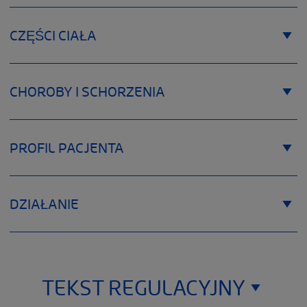
CZĘŚCI CIAŁA
Tabela rozmiarów
CHOROBY I SCHORZENIA
Size GENUSOFT
PROFIL PACJENTA
DZIAŁANIE
TEKST REGULACYJNY